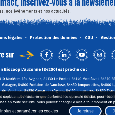
tact, inscrivez-vous à la newsletter
fres, nos événements et nos actualités.
ons légales
Protection des données
CGU
Gestio
re sur
n Biocoop L'auzonne (84200) est proche de :
310 Morières-lès-Avignon, 84130 Le Pontet, 84140 Montfavet, 84370 B
-Gadagne, 84800 Fontaine-de-Vaucluse, 84450 Jonquerettes, 84800 L, 
de-Vaucluse, 84850 Camaret s/Aigues, 84150 Jonquières, 84850 Trava
0 Gigondas, 84190 La Roque-Alric, 84190 Lafare, 84110 Sablet, 84190
es cookies : pour assurer une performance optimale du site, pour récolter
isée en toute sécurité. Vous pouvez changer d'avis à tout moment en 
r plus et paramétrer les cookies
Je refuse
J
Biocoop.fr
Le ré