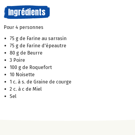
Ingrédients
Pour 4 personnes
75 g de Farine au sarrasin
75 g de Farine d'épeautre
80 g de Beurre
3 Poire
100 g de Roquefort
10 Noisette
1 c. à s. de Graine de courge
2 c. à c de Miel
Sel