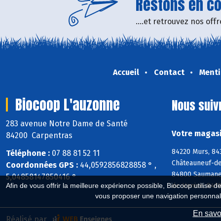
Restons en con
....et retrouvez nos of
Accueil
Contact
Menti
Biocoop L'auzonne
Nous suiv
283 avenue Notre Dame de Santé
Votre magasi
84200 Carpentras
84220 Murs, 84
Téléphone :
07 88 81 52 11
Châteauneuf-de
Coordonnées GPS :
44,0592856828858 ° ,
84800 Saumane-
5,04858147850416 °
de-Venise, 8419
Afin de vous offrir la meilleure expérience possible, Biocoop utilise d
vous proposer une navigation personnal
En savoi
Réalisé par