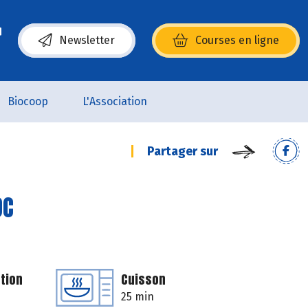
Newsletter
Courses en ligne
(s’ouvre dans une nouvelle fenêtre)
Biocoop
L'Association
Partager sur
OC
tion
Cuisson
25 min