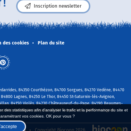
 !
Inscription newsletter
n des cookies
Plan du site
édarrides, 84350 Courthézon, 84700 Sorgues, 84270 Vedène, 84470
84800 Lagnes, 84250 Le Thor, 84450 St-Saturnin-lès-Avignon,
illan, 84150 Violès, 84230 Châteauneuf-du-Pape, 84190 Beaumes-
 Suzette, 84190 Vacqueyras, 84200 Carpentras, 84810 Aubignan
 des statistiques afin d'analyser le trafic et la performance du site et
paramétrant vos cookies. OK pour vous ?
'accepte
seau Biocoop
Copyright Biocoop 2026