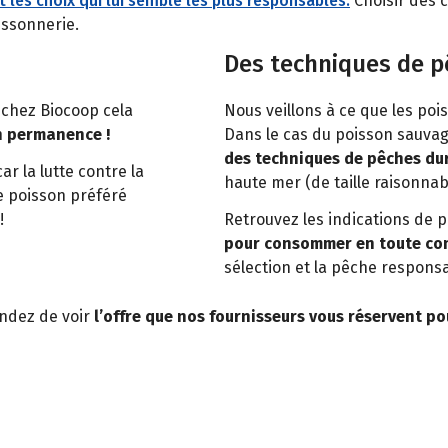
t les choix qui lui semble les plus responsables.
Choisir des c
oissonnerie.
Des techniques de 
 chez Biocoop cela
Nous veillons à ce que les poi
n permanence !
Dans le cas du poisson sauvag
des techniques de pêches du
ar la lutte contre la
haute mer (de taille raisonnab
re poisson préféré
!
Retrouvez les indications de 
pour consommer en toute con
sélection et la pêche respons
endez de voir
l’offre que nos fournisseurs vous réservent po