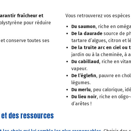
arantir fraîcheur et
Vous retrouverez vos espèces 
polystyrène pour réduire
Du saumon
, riche en oméga
De la daurade
source de ph
s et conserve toutes ses
tartare d’algues, citron et
De la truite arc en ciel ou 
jardin ou à la cheminée, à
Du cabillaud
, riche en vit
vapeur.
De l’églefin
, pauvre en chol
légumes.
Du merlu
, peu calorique, id
Du lieu noir
, riche en oligo
d’arêtes !
 et des ressources