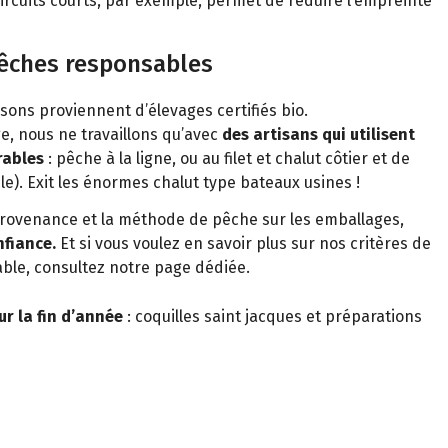
ircuits courts, par exemple, permet de réduire l’empreinte
pêches responsables
ssons proviennent d’élevages certifiés bio.
e, nous ne travaillons qu’avec
des artisans qui utilisent
rables
: pêche à la ligne, ou au filet et chalut côtier et de
le). Exit les énormes chalut type bateaux usines !
provenance et la méthode de pêche sur les emballages,
fiance.
Et si vous voulez en savoir plus sur nos critères de
able, consultez notre page dédiée.
ur la fin d’année
: coquilles saint jacques et préparations