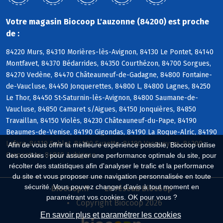
Votre magasin Biocoop L'auzonne (84200) est proche
de :
84220 Murs, 84310 Morières-lès-Avignon, 84130 Le Pontet, 84140
Montfavet, 84370 Bédarrides, 84350 Courthézon, 84700 Sorgues,
84270 Vedène, 84470 Châteauneuf-de-Gadagne, 84800 Fontaine-
de-Vaucluse, 84450 Jonquerettes, 84800 L, 84800 Lagnes, 84250
Le Thor, 84450 St-Saturnin-lès-Avignon, 84800 Saumane-de-
Vaucluse, 84850 Camaret s/Aigues, 84150 Jonquières, 84850
Travaillan, 84150 Violès, 84230 Châteauneuf-du-Pape, 84190
Beaumes-de-Venise, 84190 Gigondas, 84190 La Roque-Alric, 84190
Lafare, 84110 Sablet, 84190 Suzette, 84190 Vacqueyras, 84200
Afin de vous offrir la meilleure expérience possible, Biocoop utilise
Carpentras, 84810 Aubignan
des cookies : pour assurer une performance optimale du site, pour
récolter des statistiques afin d'analyser le trafic et la performance
du site et vous proposer une navigation personnalisée en toute
sécurité. Vous pouvez changer d'avis à tout moment en
Biocoop.fr
Le réseau Biocoop
paramétrant vos cookies. OK pour vous ?
Copyright Biocoop 2026
En savoir plus et paramétrer les cookies