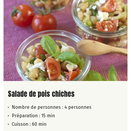
Lire la suite de la recette
Salade de pois chiches
Nombre de personnes :
4 personnes
Préparation : 15 min
Cuisson : 60 min