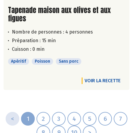
Lire la suite de la recette
Tapenade maison aux olives et aux
figues
Nombre de personnes :
4 personnes
Préparation : 15 min
Cuisson : 0 min
Apéritif
Poisson
Sans porc
VOIR LA RECETTE
<
1
2
3
4
5
6
7
8
9
10
>