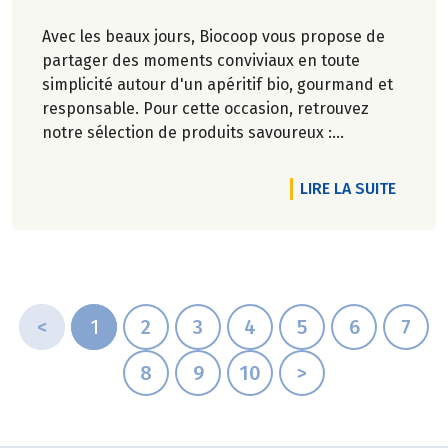
Avec les beaux jours, Biocoop vous propose de
partager des moments conviviaux en toute
simplicité autour d'un apéritif bio, gourmand et
responsable. Pour cette occasion, retrouvez
notre sélection de produits savoureux :
tartinables généreux, houmous onctueux, chips
croustillantes, gâteaux apéritifs gourmands, jus
DE L'A
LIRE LA SUITE
de fruits rafraîchissants, kombuchas pétillants...
Jusqu'à -20% du 28 mai au 1er juillet 2026.
<
1
2
3
4
5
6
7
8
9
10
>