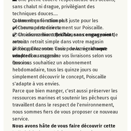
sans chalut ni drague, privilégiant des
techniques douces.
🤝 Une rémunération plus juste pour les
Comment ça fonctionne ?
pêcheurs partenaires.
✔️ Commandez directement sur Poiscaille.
📦 Un abonnement
✔️ Choisissez Biocoop L'Auzonne comme point de
flexible, sans engagement
,
avec un retrait simple dans votre magasin
retrait.
Biocoop L'Auzonne. Vous pouvez également
✔️ Récupérez votre Casier de la mer
chaque
adapter ou suspendre vos livraisons selon vos
vendredi
au magasin.
besoins.
Que vous souhaitiez un abonnement
hebdomadaire, tous les quinze jours ou
simplement découvrir le concept, Poiscaille
s'adapte à vos envies.
Parce que bien manger, c'est aussi préserver les
ressources marines et soutenir les pêcheurs qui
travaillent dans le respect de l'environnement,
nous sommes fiers de vous proposer ce nouveau
service.
Nous avons hâte de vous faire découvrir cette