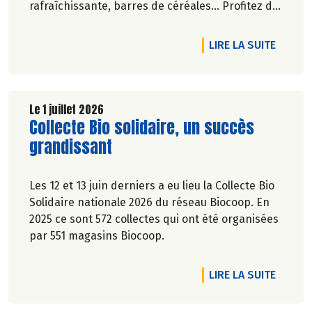
rafraîchissante, barres de céréales... Profitez de
20%* de remise sur une sélection de produits du
2 juillet au 12 août 2026 inclus.
DE L'A
LIRE LA SUITE
Le 1 juillet 2026
Lire la suite de l'article
Collecte Bio solidaire, un succès
grandissant
Les 12 et 13 juin derniers a eu lieu la Collecte Bio
Solidaire nationale 2026 du réseau Biocoop. En
2025 ce sont 572 collectes qui ont été organisées
par 551 magasins Biocoop.
DE L'A
LIRE LA SUITE