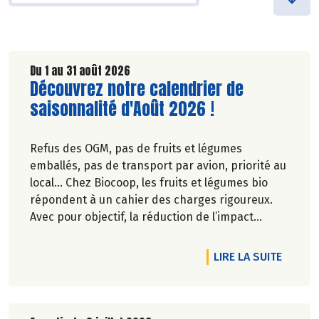
Du 1 au 31 août 2026
Lire la suite de l'article
Découvrez notre calendrier de
saisonnalité d'Août 2026 !
Refus des OGM, pas de fruits et légumes
emballés, pas de transport par avion, priorité au
local… Chez Biocoop, les fruits et légumes bio
répondent à un cahier des charges rigoureux.
Avec pour objectif, la réduction de l’impact
carbone et la préservation de
l’environnement. Parce que manger des produits
DE L'A
LIRE LA SUITE
de qualité rime avec respect de la saisonnalité,
Biocoop a élaboré un calendrier de saisonnalité
pour ses fruits et légumes bio.