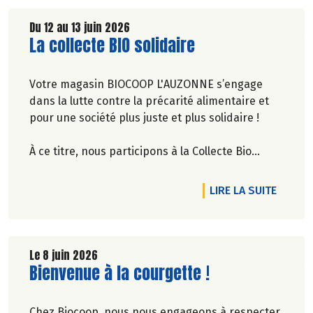
Du 12 au 13 juin 2026
Lire la suite de l'article
La collecte BIO solidaire
Votre magasin BIOCOOP L'AUZONNE s’engage
dans la lutte contre la précarité alimentaire et
pour une société plus juste et plus solidaire !
À ce titre, nous participons à la Collecte Bio
Solidaire. Cette collecte est un programme de
solidarité alimentaire développé par le Fonds de
DE L'A
LIRE LA SUITE
dotation Biocoop depuis 2017.
Dans le cadre de cette collecte, vous faites un
don de produits biologiques au profit de
Le 8 juin 2026
Lire la suite de l'article
Bienvenue à la courgette !
l'épicerie sociale et solidaire Oxygène, située à
Carpentras, dont les bénévoles sont présents
sur place pendant ces 2 jours. À l’issue de la
Chez Biocoop, nous nous engageons à respecter