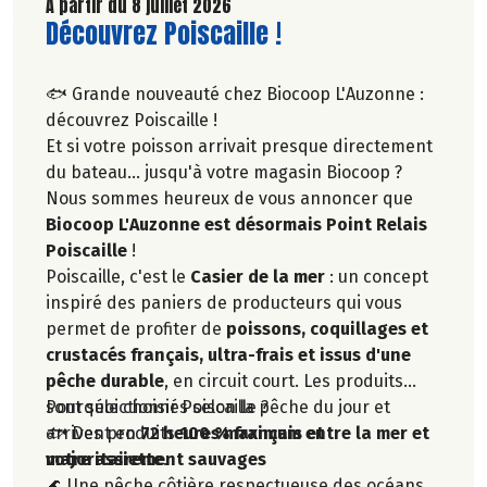
Découvrez celui d'Août 2026 !
A partir du 8 juillet 2026
Lire la suite de l'article
Découvrez Poiscaille !
🐟 Grande nouveauté chez Biocoop L'Auzonne :
découvrez Poiscaille !
Et si votre poisson arrivait presque directement
du bateau… jusqu'à votre magasin Biocoop ?
Nous sommes heureux de vous annoncer que
Biocoop L'Auzonne est désormais Point Relais
Poiscaille
!
Poiscaille, c'est le
Casier de la mer
: un concept
inspiré des paniers de producteurs qui vous
permet de profiter de
poissons, coquillages et
crustacés français, ultra-frais et issus d'une
pêche durable
, en circuit court. Les produits
sont sélectionnés selon la pêche du jour et
Pourquoi choisir Poiscaille ?
arrivent en
🐟 Des produits
72 heures maximum entre la mer et
100 % français et
votre assiette
majoritairement sauvages
.
🌊 Une pêche côtière respectueuse des océans,