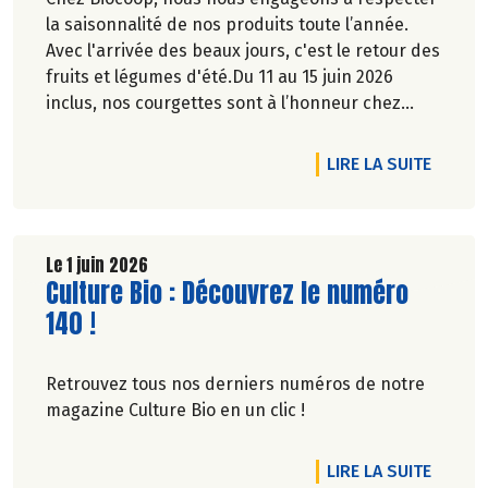
collecte, notre magasin Biocoop reversera un
la saisonnalité de nos produits toute l’année.
don correspondant au montant de la marge
Avec l'arrivée des beaux jours, c'est le retour des
réalisée sur les produits collectés.
fruits et légumes d'été.Du 11 au 15 juin 2026
inclus, nos courgettes sont à l’honneur chez
🤝 La Collecte Bio Solidaire organisée par le
Biocoop. Retrouvez tous nos engagements sur
Fonds de dotation Biocoop, fait son grand retour
notre site.
DE L'A
LIRE LA SUITE
:
🗓️ Les 12 et 13 juin 2026.
Son but ? Agir au plus près des territoires contre
Le 1 juin 2026
la précarité alimentaire et favoriser l’accès de
Lire la suite de l'article
Culture Bio : Découvrez le numéro
tous à une alimentation bio et de qualité.
140 !
💗 Comment participer ? Rendez-vous dans
notre magasin BIOCOOP L'AUZONNE où vous
Retrouvez tous nos derniers numéros de notre
pourrez réaliser un don de produits non
magazine Culture Bio en un clic !
périssables : conserves de légumes, de poisson,
farine, sucre, huile, café, pâtes, riz, céréales,
DE L'A
LIRE LA SUITE
chocolat, produits d’hygiène (nettoyant vaisselle,