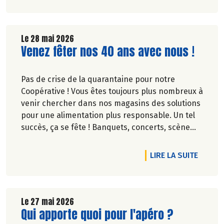
lessive, etc.), produits cosmétiques (crème main,
savon, etc.).
Le 28 mai 2026
Merci d’avance pour votre générosité ! 🤲
Lire la suite de l'article
Venez fêter nos 40 ans avec nous !
Pas de crise de la quarantaine pour notre
Coopérative ! Vous êtes toujours plus nombreux à
venir chercher dans nos magasins des solutions
pour une alimentation plus responsable. Un tel
succès, ça se fête ! Banquets, concerts, scène
ouverte, fresque… découvrez des événements
partout en France.
DE L'A
LIRE LA SUITE
Le 27 mai 2026
Lire la suite de l'article
Qui apporte quoi pour l'apéro ?