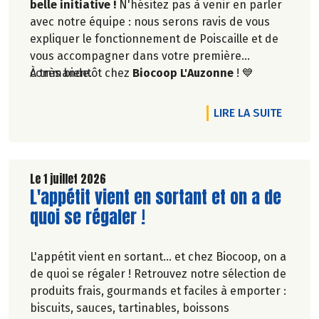
belle initiative !
N'hésitez pas à venir en parler
avec notre équipe : nous serons ravis de vous
expliquer le fonctionnement de Poiscaille et de
vous accompagner dans votre première
commande.
À très bientôt chez
Biocoop L'Auzonne
! 💙
DE L'A
LIRE LA SUITE
Le 1 juillet 2026
Lire la suite de l'article
L'appétit vient en sortant et on a de
quoi se régaler !
L'appétit vient en sortant... et chez Biocoop, on a
de quoi se régaler ! Retrouvez notre sélection de
produits frais, gourmands et faciles à emporter :
biscuits, sauces, tartinables, boissons