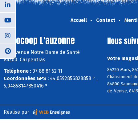
Accueil
Contact
Menti
Biocoop L'auzonne
Nous suiv
283 avenue Notre Dame de Santé
Votre magasi
84200 Carpentras
84220 Murs, 84
Téléphone :
07 88 81 52 11
Châteauneuf-de
Coordonnées GPS :
44,0592856828858 ° ,
84800 Saumane-
5,04858147850416 °
de-Venise, 8419
Réalisé par