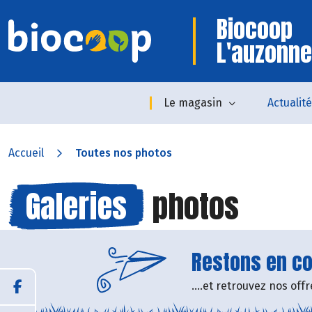
Biocoop
L'auzonne
Le magasin
Actualit
Accueil
Toutes nos photos
Galeries
photos
Restons en con
....et retrouvez nos of