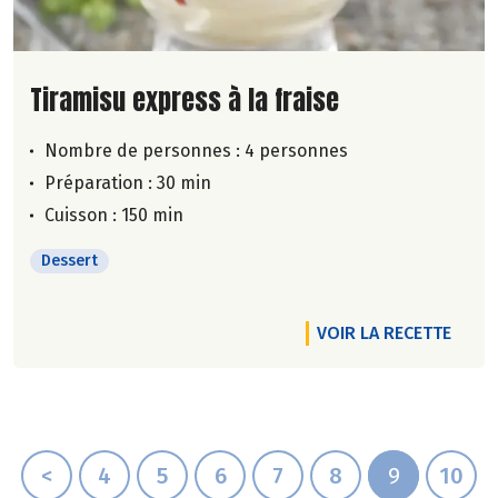
Lire la suite de la recette
Tiramisu express à la fraise
Nombre de personnes :
4 personnes
Préparation : 30 min
Cuisson : 150 min
Dessert
VOIR LA RECETTE
<
4
5
6
7
8
9
10