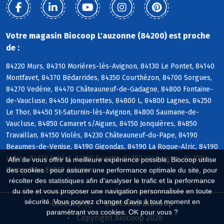
Votre magasin Biocoop L'auzonne (84200) est proche
de :
84220 Murs, 84310 Morières-lès-Avignon, 84130 Le Pontet, 84140
Montfavet, 84370 Bédarrides, 84350 Courthézon, 84700 Sorgues,
84270 Vedène, 84470 Châteauneuf-de-Gadagne, 84800 Fontaine-
de-Vaucluse, 84450 Jonquerettes, 84800 L, 84800 Lagnes, 84250
Le Thor, 84450 St-Saturnin-lès-Avignon, 84800 Saumane-de-
Vaucluse, 84850 Camaret s/Aigues, 84150 Jonquières, 84850
Travaillan, 84150 Violès, 84230 Châteauneuf-du-Pape, 84190
Beaumes-de-Venise, 84190 Gigondas, 84190 La Roque-Alric, 84190
Lafare, 84110 Sablet, 84190 Suzette, 84190 Vacqueyras, 84200
Afin de vous offrir la meilleure expérience possible, Biocoop utilise
Carpentras, 84810 Aubignan
des cookies : pour assurer une performance optimale du site, pour
récolter des statistiques afin d'analyser le trafic et la performance
du site et vous proposer une navigation personnalisée en toute
sécurité. Vous pouvez changer d'avis à tout moment en
Biocoop.fr
Le réseau Biocoop
paramétrant vos cookies. OK pour vous ?
Copyright Biocoop 2026