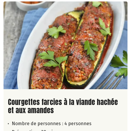
Lire la suite de la recette
Courgettes farcies à la viande hachée
et aux amandes
Nombre de personnes :
4 personnes