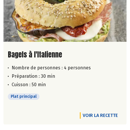
Lire la suite de la recette
Bagels à l'Italienne
Nombre de personnes :
4 personnes
Préparation : 30 min
Cuisson : 50 min
Plat principal
VOIR LA RECETTE