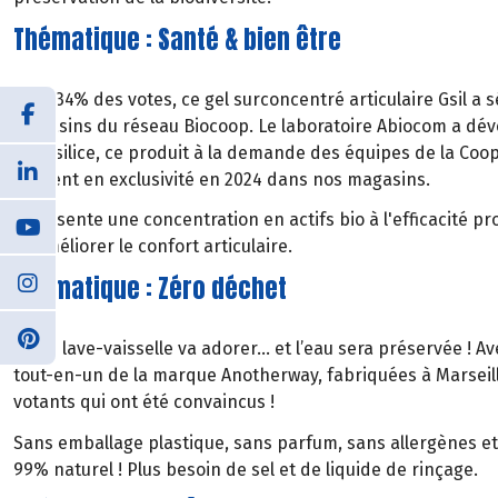
Thématique : Santé & bien être
Avec 34% des votes, ce gel surconcentré articulaire Gsil a s
magasins du réseau Biocoop. Le laboratoire Abiocom a dév
aquasilice, ce produit à la demande des équipes de la Coop
présent en exclusivité en 2024 dans nos magasins.
Il présente une concentration en actifs bio à l'efficacité 
et améliorer le confort articulaire.
Thématique : Zéro déchet
Votre lave-vaisselle va adorer… et l’eau sera préservée ! Ave
tout-en-un de la marque Anotherway, fabriquées à Marseill
votants qui ont été convaincus !
​Sans emballage plastique, sans parfum, sans allergènes et
99% naturel ! Plus besoin de sel et de liquide de rinçage.