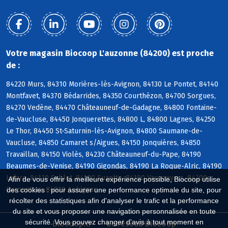
Votre magasin Biocoop L'auzonne (84200) est proche
de :
84220 Murs, 84310 Morières-lès-Avignon, 84130 Le Pontet, 84140
Montfavet, 84370 Bédarrides, 84350 Courthézon, 84700 Sorgues,
84270 Vedène, 84470 Châteauneuf-de-Gadagne, 84800 Fontaine-
de-Vaucluse, 84450 Jonquerettes, 84800 L, 84800 Lagnes, 84250
Le Thor, 84450 St-Saturnin-lès-Avignon, 84800 Saumane-de-
Vaucluse, 84850 Camaret s/Aigues, 84150 Jonquières, 84850
Travaillan, 84150 Violès, 84230 Châteauneuf-du-Pape, 84190
Beaumes-de-Venise, 84190 Gigondas, 84190 La Roque-Alric, 84190
Lafare, 84110 Sablet, 84190 Suzette, 84190 Vacqueyras, 84200
Afin de vous offrir la meilleure expérience possible, Biocoop utilise
Carpentras, 84810 Aubignan
des cookies : pour assurer une performance optimale du site, pour
récolter des statistiques afin d'analyser le trafic et la performance
du site et vous proposer une navigation personnalisée en toute
sécurité. Vous pouvez changer d'avis à tout moment en
Biocoop.fr
Le réseau Biocoop