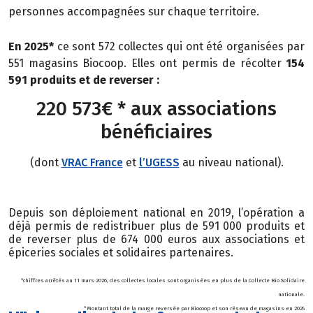
personnes
accompagnées sur chaque territoire.
En 2025*
ce sont 572 collectes qui ont été organisées par
551 magasins Biocoop. Elles ont permis de récolter
154
591 produits et de reverser :
220 573€ * aux associations
bénéficiaires
(dont
VRAC France
et
l’UGESS
au niveau national).
Depuis son déploiement national en 2019, l’opération a
déjà permis de redistribuer plus de 591 000 produits et
de reverser plus de 674 000 euros aux associations et
épiceries sociales et solidaires partenaires.
*chiffres arrêtés au 11 mars 2026, des collectes locales sont organisées en plus de la Collecte Bio Solidaire
nationale.
* Montant total de la marge reversée par Biocoop et son réseau de magasins en 2025