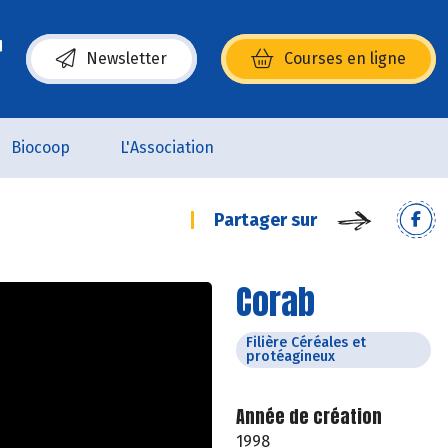
Newsletter
Courses en ligne
(s’ouvre dans une nouvelle fenêtre)
Biocoop
L'Association
Partager sur
Corab
Filière Céréales et
protéagineux
Année de création
1998