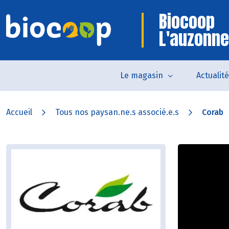
Biocoop
L'auzonne
Le magasin
Actualit
Accueil
Tous nos paysan.ne.s associé.e.s
Corab