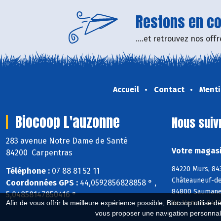
Restons en con
....et retrouvez nos of
Accueil
Contact
Menti
Biocoop L'auzonne
Nous suiv
283 avenue Notre Dame de Santé
Votre magasi
84200 Carpentras
84220 Murs, 84
Téléphone :
07 88 81 52 11
Châteauneuf-de
Coordonnées GPS :
44,0592856828858 ° ,
84800 Saumane-
5,04858147850416 °
de-Venise, 8419
Afin de vous offrir la meilleure expérience possible, Biocoop utilise d
vous proposer une navigation personnal