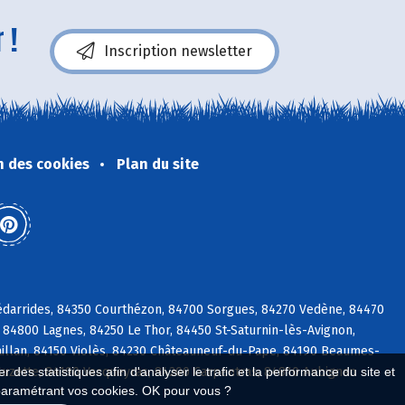
 !
Inscription newsletter
n des cookies
Plan du site
édarrides, 84350 Courthézon, 84700 Sorgues, 84270 Vedène, 84470
84800 Lagnes, 84250 Le Thor, 84450 St-Saturnin-lès-Avignon,
illan, 84150 Violès, 84230 Châteauneuf-du-Pape, 84190 Beaumes-
 Suzette, 84190 Vacqueyras, 84200 Carpentras, 84810 Aubignan
 des statistiques afin d'analyser le trafic et la performance du site et
paramétrant vos cookies. OK pour vous ?