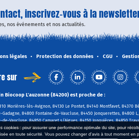
tact, inscrivez-vous à la newsletter
fres, nos événements et nos actualités.
ons légales
Protection des données
CGU
Gestio
re sur
n Biocoop L'auzonne (84200) est proche de :
310 Morières-lès-Avignon, 84130 Le Pontet, 84140 Montfavet, 84370 B
-Gadagne, 84800 Fontaine-de-Vaucluse, 84450 Jonquerettes, 84800 L, 
de-Vaucluse, 84850 Camaret s/Aigues, 84150 Jonquières, 84850 Trava
0 Gigondas, 84190 La Roque-Alric, 84190 Lafare, 84110 Sablet, 84190
es cookies : pour assurer une performance optimale du site, pour récolter
isée en toute sécurité. Vous pouvez changer d'avis à tout moment en 