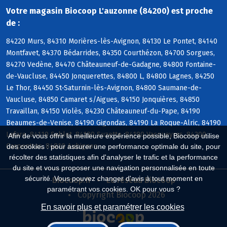
Votre magasin Biocoop L'auzonne (84200) est proche
de :
84220 Murs, 84310 Morières-lès-Avignon, 84130 Le Pontet, 84140
Montfavet, 84370 Bédarrides, 84350 Courthézon, 84700 Sorgues,
84270 Vedène, 84470 Châteauneuf-de-Gadagne, 84800 Fontaine-
de-Vaucluse, 84450 Jonquerettes, 84800 L, 84800 Lagnes, 84250
Le Thor, 84450 St-Saturnin-lès-Avignon, 84800 Saumane-de-
Vaucluse, 84850 Camaret s/Aigues, 84150 Jonquières, 84850
Travaillan, 84150 Violès, 84230 Châteauneuf-du-Pape, 84190
Beaumes-de-Venise, 84190 Gigondas, 84190 La Roque-Alric, 84190
Lafare, 84110 Sablet, 84190 Suzette, 84190 Vacqueyras, 84200
Afin de vous offrir la meilleure expérience possible, Biocoop utilise
Carpentras, 84810 Aubignan
des cookies : pour assurer une performance optimale du site, pour
récolter des statistiques afin d'analyser le trafic et la performance
du site et vous proposer une navigation personnalisée en toute
sécurité. Vous pouvez changer d'avis à tout moment en
Biocoop.fr
Le réseau Biocoop
paramétrant vos cookies. OK pour vous ?
Copyright Biocoop 2026
En savoir plus et paramétrer les cookies