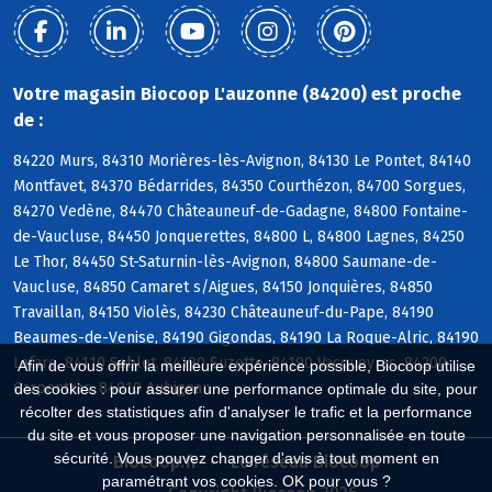
Votre magasin Biocoop L'auzonne (84200) est proche
de :
84220 Murs, 84310 Morières-lès-Avignon, 84130 Le Pontet, 84140
Montfavet, 84370 Bédarrides, 84350 Courthézon, 84700 Sorgues,
84270 Vedène, 84470 Châteauneuf-de-Gadagne, 84800 Fontaine-
de-Vaucluse, 84450 Jonquerettes, 84800 L, 84800 Lagnes, 84250
Le Thor, 84450 St-Saturnin-lès-Avignon, 84800 Saumane-de-
Vaucluse, 84850 Camaret s/Aigues, 84150 Jonquières, 84850
Travaillan, 84150 Violès, 84230 Châteauneuf-du-Pape, 84190
Beaumes-de-Venise, 84190 Gigondas, 84190 La Roque-Alric, 84190
Lafare, 84110 Sablet, 84190 Suzette, 84190 Vacqueyras, 84200
Afin de vous offrir la meilleure expérience possible, Biocoop utilise
Carpentras, 84810 Aubignan
des cookies : pour assurer une performance optimale du site, pour
récolter des statistiques afin d'analyser le trafic et la performance
du site et vous proposer une navigation personnalisée en toute
sécurité. Vous pouvez changer d'avis à tout moment en
Biocoop.fr
Le réseau Biocoop
paramétrant vos cookies. OK pour vous ?