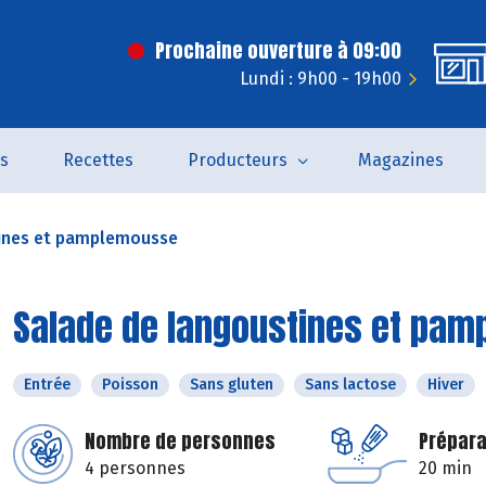
Prochaine ouverture à 09:00
Lundi : 9h00 - 19h00
és
Recettes
Producteurs
Magazines
ines et pamplemousse
Salade de langoustines et pa
Entrée
Poisson
Sans gluten
Sans lactose
Hiver
Nombre de personnes
Prépara
4 personnes
20 min