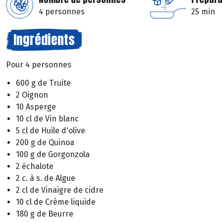
4 personnes
25 min
Ingrédients
Pour 4 personnes
600 g de Truite
2 Oignon
10 Asperge
10 cl de Vin blanc
5 cl de Huile d'olive
200 g de Quinoa
100 g de Gorgonzola
2 échalote
2 c. à s. de Algue
2 cl de Vinaigre de cidre
10 cl de Crème liquide
180 g de Beurre