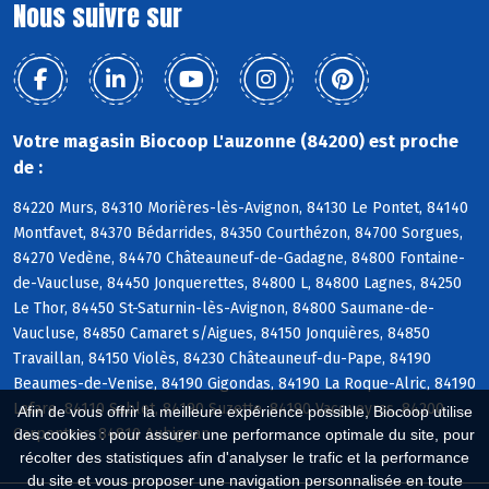
Nous suivre sur
Votre magasin Biocoop L'auzonne (84200) est proche
de :
84220 Murs, 84310 Morières-lès-Avignon, 84130 Le Pontet, 84140
Montfavet, 84370 Bédarrides, 84350 Courthézon, 84700 Sorgues,
84270 Vedène, 84470 Châteauneuf-de-Gadagne, 84800 Fontaine-
de-Vaucluse, 84450 Jonquerettes, 84800 L, 84800 Lagnes, 84250
Le Thor, 84450 St-Saturnin-lès-Avignon, 84800 Saumane-de-
Vaucluse, 84850 Camaret s/Aigues, 84150 Jonquières, 84850
Travaillan, 84150 Violès, 84230 Châteauneuf-du-Pape, 84190
Beaumes-de-Venise, 84190 Gigondas, 84190 La Roque-Alric, 84190
Lafare, 84110 Sablet, 84190 Suzette, 84190 Vacqueyras, 84200
Afin de vous offrir la meilleure expérience possible, Biocoop utilise
Carpentras, 84810 Aubignan
des cookies : pour assurer une performance optimale du site, pour
récolter des statistiques afin d'analyser le trafic et la performance
du site et vous proposer une navigation personnalisée en toute