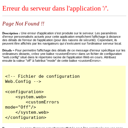
Erreur du serveur dans l'application '/'.
Page Not Found !!
Description :
Une erreur d'application s'est produite sur le serveur. Les paramètres
d'erreur personnalisés actuels pour cette application empêchent l'affichage à distance
des détails de l'erreur de l'application (pour des raisons de sécurité). Cependant, ils
peuvent être affichés par les navigateurs qui s'exécutent sur l'ordinateur serveur local.
Détails =
Pour permettre l'affichage des détails de ce message d'erreur spécifique sur les
ordinateurs distants, créez une balise <customErrors> dans un fichier de configuration
"web.config" situé dans le répertoire racine de l'application Web en cours. Attribuez
ensuite la valeur "off" à l'attribut "mode" de cette balise <customErrors>.
<!-- Fichier de configuration 
Web.Config -->

<configuration>

    <system.web>

        <customErrors 
mode="Off"/>

    </system.web>

</configuration>