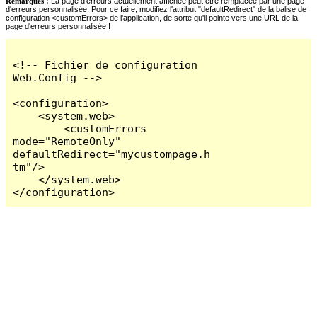
Remarques :
La page d'erreurs actuellement affichée peut être remplacée par une page
d'erreurs personnalisée. Pour ce faire, modifiez l'attribut "defaultRedirect" de la balise de
configuration <customErrors> de l'application, de sorte qu'il pointe vers une URL de la
page d'erreurs personnalisée !
<!-- Fichier de configuration 
Web.Config -->

<configuration>

    <system.web>

        <customErrors 
mode="RemoteOnly" 
defaultRedirect="mycustompage.h
tm"/>

    </system.web>

</configuration>