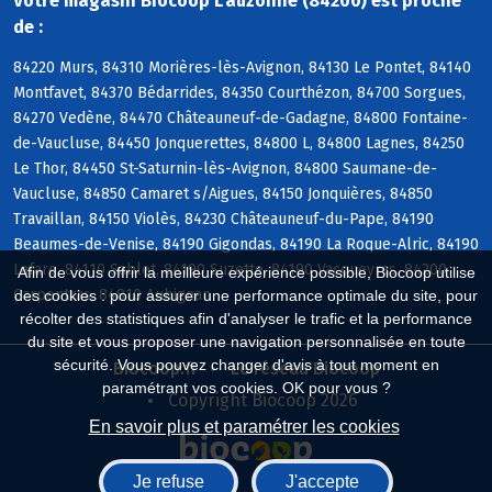
Votre magasin Biocoop L'auzonne (84200) est proche
de :
84220 Murs, 84310 Morières-lès-Avignon, 84130 Le Pontet, 84140
Montfavet, 84370 Bédarrides, 84350 Courthézon, 84700 Sorgues,
84270 Vedène, 84470 Châteauneuf-de-Gadagne, 84800 Fontaine-
de-Vaucluse, 84450 Jonquerettes, 84800 L, 84800 Lagnes, 84250
Le Thor, 84450 St-Saturnin-lès-Avignon, 84800 Saumane-de-
Vaucluse, 84850 Camaret s/Aigues, 84150 Jonquières, 84850
Travaillan, 84150 Violès, 84230 Châteauneuf-du-Pape, 84190
Beaumes-de-Venise, 84190 Gigondas, 84190 La Roque-Alric, 84190
Lafare, 84110 Sablet, 84190 Suzette, 84190 Vacqueyras, 84200
Afin de vous offrir la meilleure expérience possible, Biocoop utilise
Carpentras, 84810 Aubignan
des cookies : pour assurer une performance optimale du site, pour
récolter des statistiques afin d'analyser le trafic et la performance
du site et vous proposer une navigation personnalisée en toute
sécurité. Vous pouvez changer d'avis à tout moment en
Biocoop.fr
Le réseau Biocoop
paramétrant vos cookies. OK pour vous ?
Copyright Biocoop 2026
En savoir plus et paramétrer les cookies
Je refuse
J'accepte