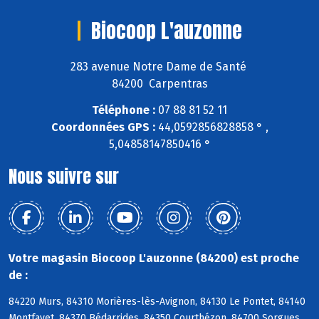
Biocoop L'auzonne
283 avenue Notre Dame de Santé
84200 Carpentras
Téléphone :
07 88 81 52 11
Coordonnées GPS :
44,0592856828858 ° ,
5,04858147850416 °
Nous suivre sur
Votre magasin Biocoop L'auzonne (84200) est proche
de :
84220 Murs, 84310 Morières-lès-Avignon, 84130 Le Pontet, 84140
Montfavet, 84370 Bédarrides, 84350 Courthézon, 84700 Sorgues,