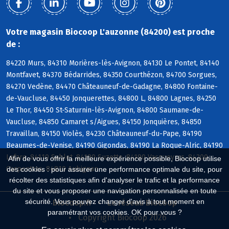
Votre magasin Biocoop L'auzonne (84200) est proche
de :
84220 Murs, 84310 Morières-lès-Avignon, 84130 Le Pontet, 84140
Montfavet, 84370 Bédarrides, 84350 Courthézon, 84700 Sorgues,
84270 Vedène, 84470 Châteauneuf-de-Gadagne, 84800 Fontaine-
de-Vaucluse, 84450 Jonquerettes, 84800 L, 84800 Lagnes, 84250
Le Thor, 84450 St-Saturnin-lès-Avignon, 84800 Saumane-de-
Vaucluse, 84850 Camaret s/Aigues, 84150 Jonquières, 84850
Travaillan, 84150 Violès, 84230 Châteauneuf-du-Pape, 84190
Beaumes-de-Venise, 84190 Gigondas, 84190 La Roque-Alric, 84190
Lafare, 84110 Sablet, 84190 Suzette, 84190 Vacqueyras, 84200
Afin de vous offrir la meilleure expérience possible, Biocoop utilise
Carpentras, 84810 Aubignan
des cookies : pour assurer une performance optimale du site, pour
récolter des statistiques afin d'analyser le trafic et la performance
du site et vous proposer une navigation personnalisée en toute
sécurité. Vous pouvez changer d'avis à tout moment en
Biocoop.fr
Le réseau Biocoop
paramétrant vos cookies. OK pour vous ?
Copyright Biocoop 2026