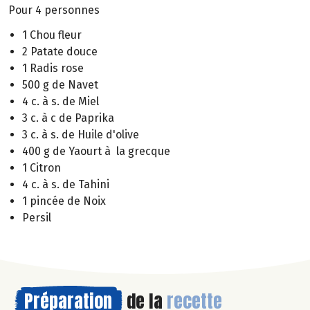
Pour 4 personnes
1 Chou fleur
2 Patate douce
1 Radis rose
500 g de Navet
4 c. à s. de Miel
3 c. à c de Paprika
3 c. à s. de Huile d'olive
400 g de Yaourt à la grecque
1 Citron
4 c. à s. de Tahini
1 pincée de Noix
Persil
Préparation
de la
recette