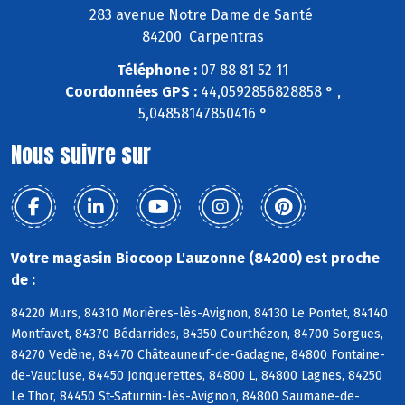
283 avenue Notre Dame de Santé
84200 Carpentras
Téléphone :
07 88 81 52 11
Coordonnées GPS :
44,0592856828858 ° ,
5,04858147850416 °
Nous suivre sur
Votre magasin Biocoop L'auzonne (84200) est proche
de :
84220 Murs, 84310 Morières-lès-Avignon, 84130 Le Pontet, 84140
Montfavet, 84370 Bédarrides, 84350 Courthézon, 84700 Sorgues,
84270 Vedène, 84470 Châteauneuf-de-Gadagne, 84800 Fontaine-
de-Vaucluse, 84450 Jonquerettes, 84800 L, 84800 Lagnes, 84250
Le Thor, 84450 St-Saturnin-lès-Avignon, 84800 Saumane-de-