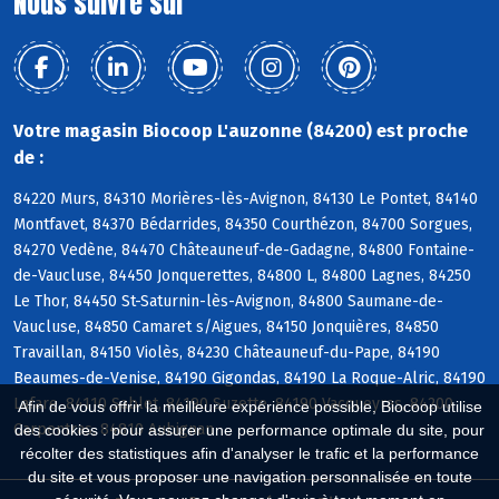
Nous suivre sur
Votre magasin Biocoop L'auzonne (84200) est proche
de :
84220 Murs, 84310 Morières-lès-Avignon, 84130 Le Pontet, 84140
Montfavet, 84370 Bédarrides, 84350 Courthézon, 84700 Sorgues,
84270 Vedène, 84470 Châteauneuf-de-Gadagne, 84800 Fontaine-
de-Vaucluse, 84450 Jonquerettes, 84800 L, 84800 Lagnes, 84250
Le Thor, 84450 St-Saturnin-lès-Avignon, 84800 Saumane-de-
Vaucluse, 84850 Camaret s/Aigues, 84150 Jonquières, 84850
Travaillan, 84150 Violès, 84230 Châteauneuf-du-Pape, 84190
Beaumes-de-Venise, 84190 Gigondas, 84190 La Roque-Alric, 84190
Lafare, 84110 Sablet, 84190 Suzette, 84190 Vacqueyras, 84200
Afin de vous offrir la meilleure expérience possible, Biocoop utilise
Carpentras, 84810 Aubignan
des cookies : pour assurer une performance optimale du site, pour
récolter des statistiques afin d'analyser le trafic et la performance
du site et vous proposer une navigation personnalisée en toute