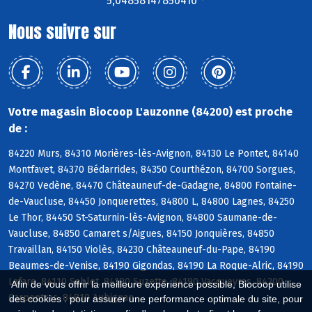
5,04858147850416 °
Nous suivre sur
Votre magasin Biocoop L'auzonne (84200) est proche
de :
84220 Murs, 84310 Morières-lès-Avignon, 84130 Le Pontet, 84140
Montfavet, 84370 Bédarrides, 84350 Courthézon, 84700 Sorgues,
84270 Vedène, 84470 Châteauneuf-de-Gadagne, 84800 Fontaine-
de-Vaucluse, 84450 Jonquerettes, 84800 L, 84800 Lagnes, 84250
Le Thor, 84450 St-Saturnin-lès-Avignon, 84800 Saumane-de-
Vaucluse, 84850 Camaret s/Aigues, 84150 Jonquières, 84850
Travaillan, 84150 Violès, 84230 Châteauneuf-du-Pape, 84190
Beaumes-de-Venise, 84190 Gigondas, 84190 La Roque-Alric, 84190
Lafare, 84110 Sablet, 84190 Suzette, 84190 Vacqueyras, 84200
Afin de vous offrir la meilleure expérience possible, Biocoop utilise
Carpentras, 84810 Aubignan
des cookies : pour assurer une performance optimale du site, pour