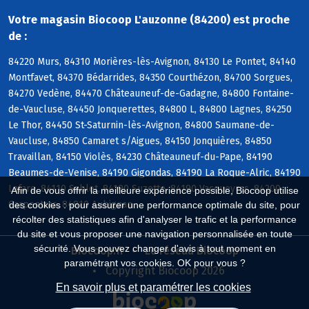
Votre magasin Biocoop L'auzonne (84200) est proche
de :
84220 Murs, 84310 Morières-lès-Avignon, 84130 Le Pontet, 84140
Montfavet, 84370 Bédarrides, 84350 Courthézon, 84700 Sorgues,
84270 Vedène, 84470 Châteauneuf-de-Gadagne, 84800 Fontaine-
de-Vaucluse, 84450 Jonquerettes, 84800 L, 84800 Lagnes, 84250
Le Thor, 84450 St-Saturnin-lès-Avignon, 84800 Saumane-de-
Vaucluse, 84850 Camaret s/Aigues, 84150 Jonquières, 84850
Travaillan, 84150 Violès, 84230 Châteauneuf-du-Pape, 84190
Beaumes-de-Venise, 84190 Gigondas, 84190 La Roque-Alric, 84190
Lafare, 84110 Sablet, 84190 Suzette, 84190 Vacqueyras, 84200
Afin de vous offrir la meilleure expérience possible, Biocoop utilise
Carpentras, 84810 Aubignan
des cookies : pour assurer une performance optimale du site, pour
récolter des statistiques afin d'analyser le trafic et la performance
du site et vous proposer une navigation personnalisée en toute
sécurité. Vous pouvez changer d'avis à tout moment en
Biocoop.fr
Le réseau Biocoop
paramétrant vos cookies. OK pour vous ?
Copyright Biocoop 2026
En savoir plus et paramétrer les cookies