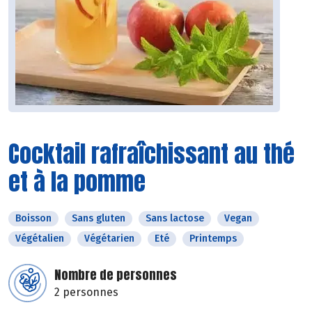
Cocktail rafraîchissant au thé
et à la pomme
Boisson
Sans gluten
Sans lactose
Vegan
Végétalien
Végétarien
Eté
Printemps
Nombre de personnes
2 personnes