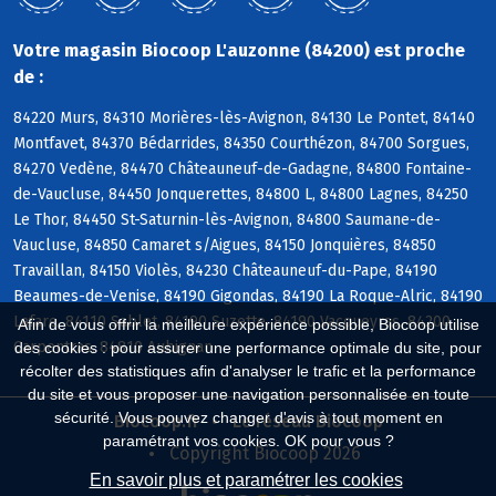
Votre magasin Biocoop L'auzonne (84200) est proche
de :
84220 Murs, 84310 Morières-lès-Avignon, 84130 Le Pontet, 84140
Montfavet, 84370 Bédarrides, 84350 Courthézon, 84700 Sorgues,
84270 Vedène, 84470 Châteauneuf-de-Gadagne, 84800 Fontaine-
de-Vaucluse, 84450 Jonquerettes, 84800 L, 84800 Lagnes, 84250
Le Thor, 84450 St-Saturnin-lès-Avignon, 84800 Saumane-de-
Vaucluse, 84850 Camaret s/Aigues, 84150 Jonquières, 84850
Travaillan, 84150 Violès, 84230 Châteauneuf-du-Pape, 84190
Beaumes-de-Venise, 84190 Gigondas, 84190 La Roque-Alric, 84190
Lafare, 84110 Sablet, 84190 Suzette, 84190 Vacqueyras, 84200
Afin de vous offrir la meilleure expérience possible, Biocoop utilise
Carpentras, 84810 Aubignan
des cookies : pour assurer une performance optimale du site, pour
récolter des statistiques afin d'analyser le trafic et la performance
du site et vous proposer une navigation personnalisée en toute
sécurité. Vous pouvez changer d'avis à tout moment en
Biocoop.fr
Le réseau Biocoop
paramétrant vos cookies. OK pour vous ?
Copyright Biocoop 2026
En savoir plus et paramétrer les cookies