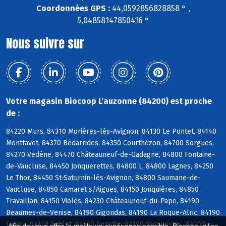
Coordonnées GPS :
44,0592856828858 ° ,
5,04858147850416 °
Nous suivre sur
Votre magasin Biocoop L'auzonne (84200) est proche
de :
84220 Murs, 84310 Morières-lès-Avignon, 84130 Le Pontet, 84140
Montfavet, 84370 Bédarrides, 84350 Courthézon, 84700 Sorgues,
84270 Vedène, 84470 Châteauneuf-de-Gadagne, 84800 Fontaine-
de-Vaucluse, 84450 Jonquerettes, 84800 L, 84800 Lagnes, 84250
Le Thor, 84450 St-Saturnin-lès-Avignon, 84800 Saumane-de-
Vaucluse, 84850 Camaret s/Aigues, 84150 Jonquières, 84850
Travaillan, 84150 Violès, 84230 Châteauneuf-du-Pape, 84190
Beaumes-de-Venise, 84190 Gigondas, 84190 La Roque-Alric, 84190
Lafare, 84110 Sablet, 84190 Suzette, 84190 Vacqueyras, 84200