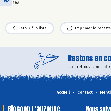
bébé.
Retour à la liste
Imprimer la recette
Restons en con
....et retrouvez nos of
Accueil
Contact
Menti
Biocoop L'auzonne
Nous suiv