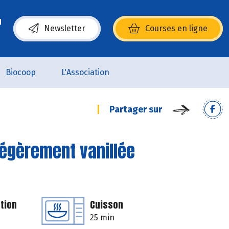
Newsletter
Courses en ligne
(s’ouvre dans une nouvelle fenêtre)
Biocoop
L'Association
Partager sur
gèrement vanillée
tion
Cuisson
25 min