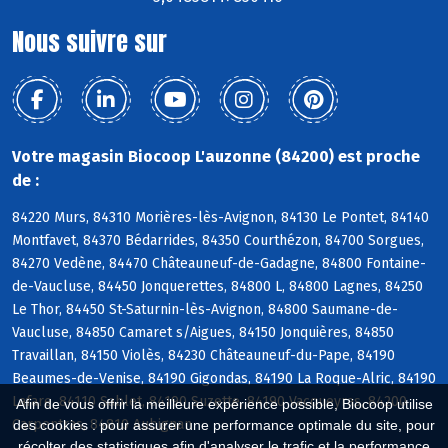
Nous suivre sur
Votre magasin Biocoop L'auzonne (84200) est proche
de :
84220 Murs, 84310 Morières-lès-Avignon, 84130 Le Pontet, 84140
Montfavet, 84370 Bédarrides, 84350 Courthézon, 84700 Sorgues,
84270 Vedène, 84470 Châteauneuf-de-Gadagne, 84800 Fontaine-
de-Vaucluse, 84450 Jonquerettes, 84800 L, 84800 Lagnes, 84250
Le Thor, 84450 St-Saturnin-lès-Avignon, 84800 Saumane-de-
Vaucluse, 84850 Camaret s/Aigues, 84150 Jonquières, 84850
Travaillan, 84150 Violès, 84230 Châteauneuf-du-Pape, 84190
Beaumes-de-Venise, 84190 Gigondas, 84190 La Roque-Alric, 84190
Lafare, 84110 Sablet, 84190 Suzette, 84190 Vacqueyras, 84200
Afin de vous offrir la meilleure expérience possible, Biocoop utilise
Carpentras, 84810 Aubignan
des cookies : pour assurer une performance optimale du site, pour
récolter des statistiques afin d'analyser le trafic et la performance