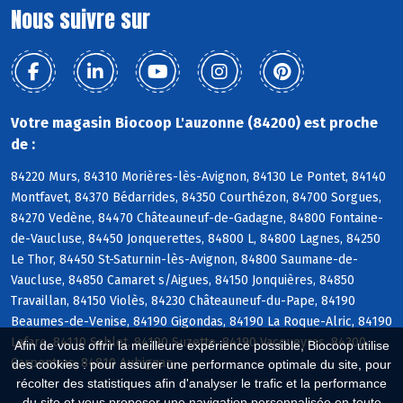
Nous suivre sur
Votre magasin Biocoop L'auzonne (84200) est proche
de :
84220 Murs, 84310 Morières-lès-Avignon, 84130 Le Pontet, 84140
Montfavet, 84370 Bédarrides, 84350 Courthézon, 84700 Sorgues,
84270 Vedène, 84470 Châteauneuf-de-Gadagne, 84800 Fontaine-
de-Vaucluse, 84450 Jonquerettes, 84800 L, 84800 Lagnes, 84250
Le Thor, 84450 St-Saturnin-lès-Avignon, 84800 Saumane-de-
Vaucluse, 84850 Camaret s/Aigues, 84150 Jonquières, 84850
Travaillan, 84150 Violès, 84230 Châteauneuf-du-Pape, 84190
Beaumes-de-Venise, 84190 Gigondas, 84190 La Roque-Alric, 84190
Lafare, 84110 Sablet, 84190 Suzette, 84190 Vacqueyras, 84200
Afin de vous offrir la meilleure expérience possible, Biocoop utilise
Carpentras, 84810 Aubignan
des cookies : pour assurer une performance optimale du site, pour
récolter des statistiques afin d'analyser le trafic et la performance
du site et vous proposer une navigation personnalisée en toute