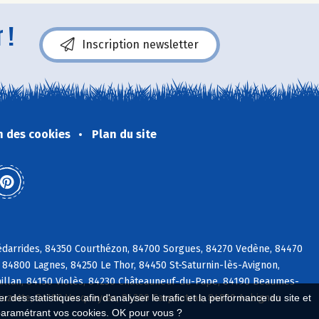
 !
Inscription newsletter
n des cookies
Plan du site
édarrides, 84350 Courthézon, 84700 Sorgues, 84270 Vedène, 84470
84800 Lagnes, 84250 Le Thor, 84450 St-Saturnin-lès-Avignon,
illan, 84150 Violès, 84230 Châteauneuf-du-Pape, 84190 Beaumes-
 Suzette, 84190 Vacqueyras, 84200 Carpentras, 84810 Aubignan
 des statistiques afin d'analyser le trafic et la performance du site et
paramétrant vos cookies. OK pour vous ?