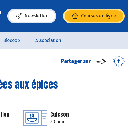
Newsletter
Courses en ligne
(s’ouvre dans une nouvelle fenêtre)
Biocoop
L'Association
Partager sur
ées aux épices
tion
Cuisson
30 min