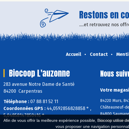
Restons en con
....et retrouvez nos of
Accueil
Contact
Menti
Biocoop L'auzonne
Nous suiv
283 avenue Notre Dame de Santé
Votre magasi
84200 Carpentras
84220 Murs, 84
Téléphone :
07 88 81 52 11
Châteauneuf-de
Coordonnées GPS :
44,0592856828858 ° ,
84800 Saumane-
5,04858147850416 °
de-Venise, 8419
Afin de vous offrir la meilleure expérience possible, Biocoop utilise d
vous proposer une navigation personnal