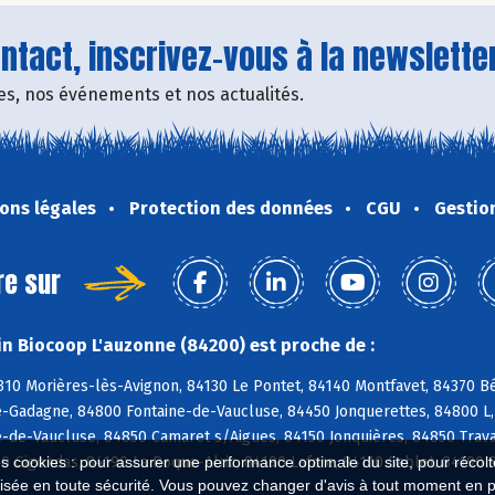
tact, inscrivez-vous à la newsletter
fres, nos événements et nos actualités.
ons légales
Protection des données
CGU
Gestio
re sur
n Biocoop L'auzonne (84200) est proche de :
310 Morières-lès-Avignon, 84130 Le Pontet, 84140 Montfavet, 84370 B
-Gadagne, 84800 Fontaine-de-Vaucluse, 84450 Jonquerettes, 84800 L, 
de-Vaucluse, 84850 Camaret s/Aigues, 84150 Jonquières, 84850 Trava
0 Gigondas, 84190 La Roque-Alric, 84190 Lafare, 84110 Sablet, 84190
es cookies : pour assurer une performance optimale du site, pour récolter
isée en toute sécurité. Vous pouvez changer d'avis à tout moment en 