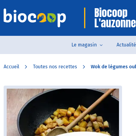
Biocoop
L'auzonne
Le magasin
Actualit
Accueil
Toutes nos recettes
Wok de légumes oub