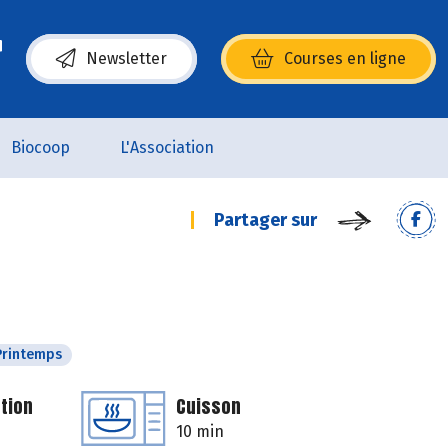
Newsletter
Courses en ligne
(s’ouvre dans une nouvelle fenêtre)
Biocoop
L'Association
Partager sur
Printemps
tion
Cuisson
10 min