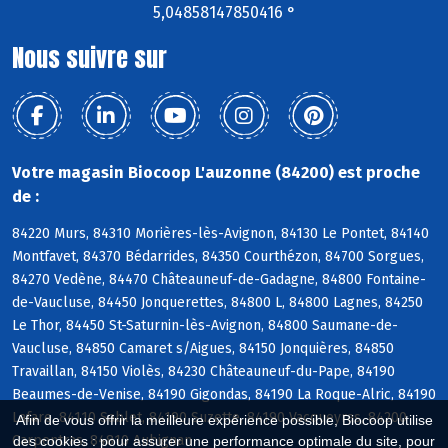
5,04858147850416 °
Nous suivre sur
Votre magasin Biocoop L'auzonne (84200) est proche
de :
84220 Murs, 84310 Morières-lès-Avignon, 84130 Le Pontet, 84140
Montfavet, 84370 Bédarrides, 84350 Courthézon, 84700 Sorgues,
84270 Vedène, 84470 Châteauneuf-de-Gadagne, 84800 Fontaine-
de-Vaucluse, 84450 Jonquerettes, 84800 L, 84800 Lagnes, 84250
Le Thor, 84450 St-Saturnin-lès-Avignon, 84800 Saumane-de-
Vaucluse, 84850 Camaret s/Aigues, 84150 Jonquières, 84850
Travaillan, 84150 Violès, 84230 Châteauneuf-du-Pape, 84190
Beaumes-de-Venise, 84190 Gigondas, 84190 La Roque-Alric, 84190
Lafare, 84110 Sablet, 84190 Suzette, 84190 Vacqueyras, 84200
Afin de vous offrir la meilleure expérience possible, Biocoop utilise
Carpentras, 84810 Aubignan
des cookies : pour assurer une performance optimale du site, pour