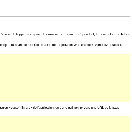
l'erreur de l'application (pour des raisons de sécurité). Cependant, ils peuvent être affichés
fig" situé dans le répertoire racine de l'application Web en cours. Attribuez ensuite la
uration <customErrors> de l'application, de sorte qu'il pointe vers une URL de la page