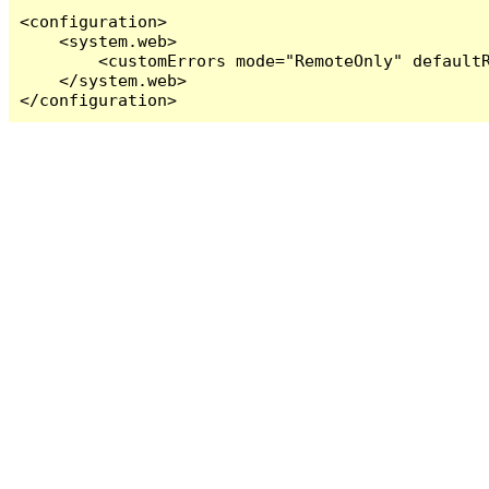
<configuration>

    <system.web>

        <customErrors mode="RemoteOnly" defaultR
    </system.web>

</configuration>