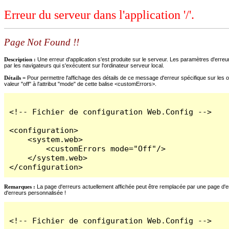
Erreur du serveur dans l'application '/'.
Page Not Found !!
Description :
Une erreur d'application s'est produite sur le serveur. Les paramètres d'erreur
par les navigateurs qui s'exécutent sur l'ordinateur serveur local.
Détails =
Pour permettre l'affichage des détails de ce message d'erreur spécifique sur les o
valeur "off" à l'attribut "mode" de cette balise <customErrors>.
<!-- Fichier de configuration Web.Config -->

<configuration>

    <system.web>

        <customErrors mode="Off"/>

    </system.web>

</configuration>
Remarques :
La page d'erreurs actuellement affichée peut être remplacée par une page d'erre
d'erreurs personnalisée !
<!-- Fichier de configuration Web.Config -->
