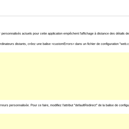
 personnalisés actuels pour cette application empêchent l'affichage à distance des détails de 
rdinateurs distants, créez une balise <customErrors> dans un fichier de configuration "web.con
urs personnalisée. Pour ce faire, modifiez l'attribut "defaultRedirect" de la balise de config