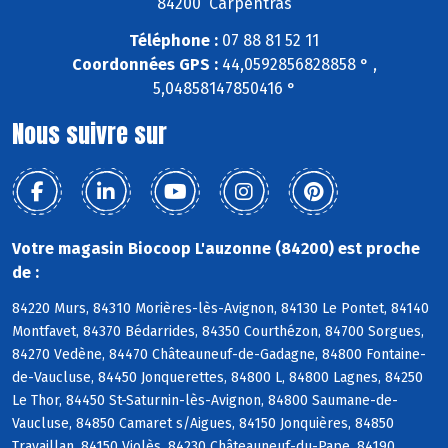
84200 Carpentras
Téléphone :
07 88 81 52 11
Coordonnées GPS :
44,0592856828858 ° ,
5,04858147850416 °
Nous suivre sur
Votre magasin Biocoop L'auzonne (84200) est proche
de :
84220 Murs, 84310 Morières-lès-Avignon, 84130 Le Pontet, 84140
Montfavet, 84370 Bédarrides, 84350 Courthézon, 84700 Sorgues,
84270 Vedène, 84470 Châteauneuf-de-Gadagne, 84800 Fontaine-
de-Vaucluse, 84450 Jonquerettes, 84800 L, 84800 Lagnes, 84250
Le Thor, 84450 St-Saturnin-lès-Avignon, 84800 Saumane-de-
Vaucluse, 84850 Camaret s/Aigues, 84150 Jonquières, 84850
Travaillan, 84150 Violès, 84230 Châteauneuf-du-Pape, 84190