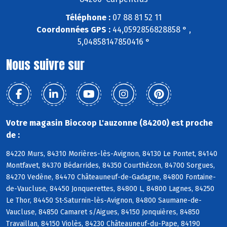
Téléphone :
07 88 81 52 11
Coordonnées GPS :
44,0592856828858 ° ,
5,04858147850416 °
Nous suivre sur
Votre magasin Biocoop L'auzonne (84200) est proche
de :
84220 Murs, 84310 Morières-lès-Avignon, 84130 Le Pontet, 84140
Montfavet, 84370 Bédarrides, 84350 Courthézon, 84700 Sorgues,
84270 Vedène, 84470 Châteauneuf-de-Gadagne, 84800 Fontaine-
de-Vaucluse, 84450 Jonquerettes, 84800 L, 84800 Lagnes, 84250
Le Thor, 84450 St-Saturnin-lès-Avignon, 84800 Saumane-de-
Vaucluse, 84850 Camaret s/Aigues, 84150 Jonquières, 84850
Travaillan, 84150 Violès, 84230 Châteauneuf-du-Pape, 84190