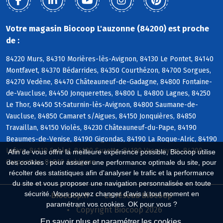
Votre magasin Biocoop L'auzonne (84200) est proche
de :
84220 Murs, 84310 Morières-lès-Avignon, 84130 Le Pontet, 84140
Montfavet, 84370 Bédarrides, 84350 Courthézon, 84700 Sorgues,
84270 Vedène, 84470 Châteauneuf-de-Gadagne, 84800 Fontaine-
de-Vaucluse, 84450 Jonquerettes, 84800 L, 84800 Lagnes, 84250
Le Thor, 84450 St-Saturnin-lès-Avignon, 84800 Saumane-de-
Vaucluse, 84850 Camaret s/Aigues, 84150 Jonquières, 84850
Travaillan, 84150 Violès, 84230 Châteauneuf-du-Pape, 84190
Beaumes-de-Venise, 84190 Gigondas, 84190 La Roque-Alric, 84190
Lafare, 84110 Sablet, 84190 Suzette, 84190 Vacqueyras, 84200
Afin de vous offrir la meilleure expérience possible, Biocoop utilise
Carpentras, 84810 Aubignan
des cookies : pour assurer une performance optimale du site, pour
récolter des statistiques afin d'analyser le trafic et la performance
du site et vous proposer une navigation personnalisée en toute
sécurité. Vous pouvez changer d'avis à tout moment en
Biocoop.fr
Le réseau Biocoop
paramétrant vos cookies. OK pour vous ?
Copyright Biocoop 2026
En savoir plus et paramétrer les cookies