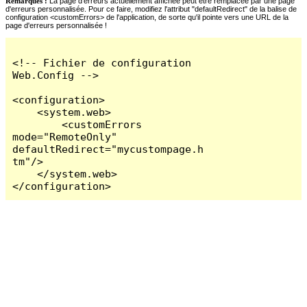
Remarques :
La page d'erreurs actuellement affichée peut être remplacée par une page
d'erreurs personnalisée. Pour ce faire, modifiez l'attribut "defaultRedirect" de la balise de
configuration <customErrors> de l'application, de sorte qu'il pointe vers une URL de la
page d'erreurs personnalisée !
<!-- Fichier de configuration 
Web.Config -->

<configuration>

    <system.web>

        <customErrors 
mode="RemoteOnly" 
defaultRedirect="mycustompage.h
tm"/>

    </system.web>

</configuration>