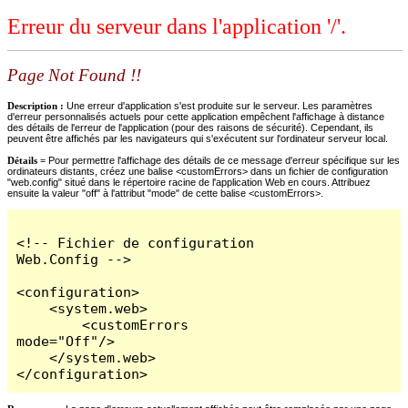
Erreur du serveur dans l'application '/'.
Page Not Found !!
Description :
Une erreur d'application s'est produite sur le serveur. Les paramètres
d'erreur personnalisés actuels pour cette application empêchent l'affichage à distance
des détails de l'erreur de l'application (pour des raisons de sécurité). Cependant, ils
peuvent être affichés par les navigateurs qui s'exécutent sur l'ordinateur serveur local.
Détails =
Pour permettre l'affichage des détails de ce message d'erreur spécifique sur les
ordinateurs distants, créez une balise <customErrors> dans un fichier de configuration
"web.config" situé dans le répertoire racine de l'application Web en cours. Attribuez
ensuite la valeur "off" à l'attribut "mode" de cette balise <customErrors>.
<!-- Fichier de configuration 
Web.Config -->

<configuration>

    <system.web>

        <customErrors 
mode="Off"/>

    </system.web>

</configuration>