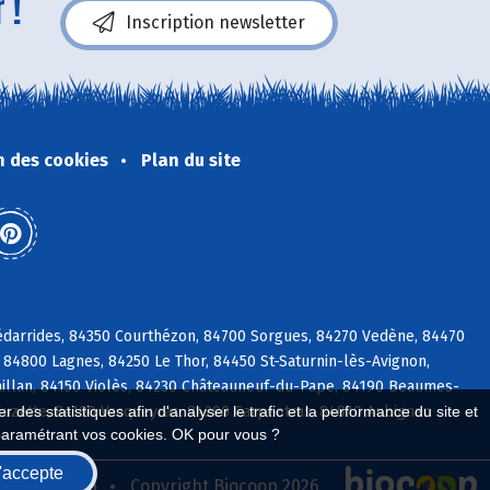
 !
Inscription newsletter
n des cookies
Plan du site
édarrides, 84350 Courthézon, 84700 Sorgues, 84270 Vedène, 84470
84800 Lagnes, 84250 Le Thor, 84450 St-Saturnin-lès-Avignon,
illan, 84150 Violès, 84230 Châteauneuf-du-Pape, 84190 Beaumes-
 Suzette, 84190 Vacqueyras, 84200 Carpentras, 84810 Aubignan
 des statistiques afin d'analyser le trafic et la performance du site et
paramétrant vos cookies. OK pour vous ?
'accepte
seau Biocoop
Copyright Biocoop 2026