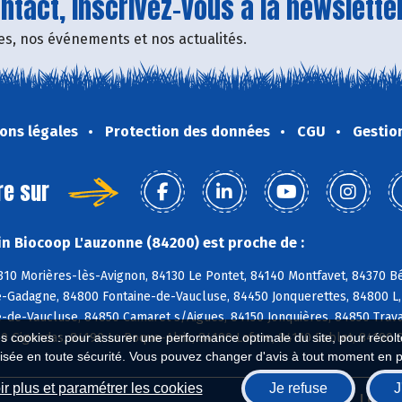
tact, inscrivez-vous à la newsletter
fres, nos événements et nos actualités.
ons légales
Protection des données
CGU
Gestio
re sur
n Biocoop L'auzonne (84200) est proche de :
310 Morières-lès-Avignon, 84130 Le Pontet, 84140 Montfavet, 84370 B
-Gadagne, 84800 Fontaine-de-Vaucluse, 84450 Jonquerettes, 84800 L, 
de-Vaucluse, 84850 Camaret s/Aigues, 84150 Jonquières, 84850 Trava
0 Gigondas, 84190 La Roque-Alric, 84190 Lafare, 84110 Sablet, 84190
es cookies : pour assurer une performance optimale du site, pour récolter
isée en toute sécurité. Vous pouvez changer d'avis à tout moment en 
r plus et paramétrer les cookies
Je refuse
J
Biocoop.fr
Le ré