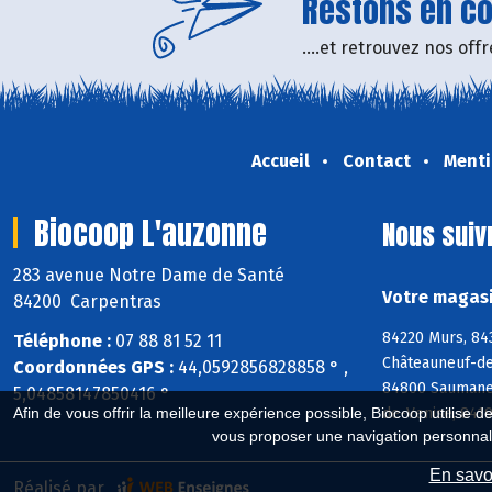
Restons en con
....et retrouvez nos of
Accueil
Contact
Menti
Biocoop L'auzonne
Nous suiv
283 avenue Notre Dame de Santé
Votre magasi
84200 Carpentras
84220 Murs, 84
Téléphone :
07 88 81 52 11
Châteauneuf-de
Coordonnées GPS :
44,0592856828858 ° ,
84800 Saumane-
5,04858147850416 °
de-Venise, 8419
Afin de vous offrir la meilleure expérience possible, Biocoop utilise d
vous proposer une navigation personnal
En savoi
Réalisé par