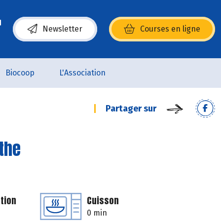
Newsletter
Courses en ligne
(s’ouvre dans une nouvelle fenêtre)
Biocoop
L'Association
Partager sur
the
tion
Cuisson
0 min