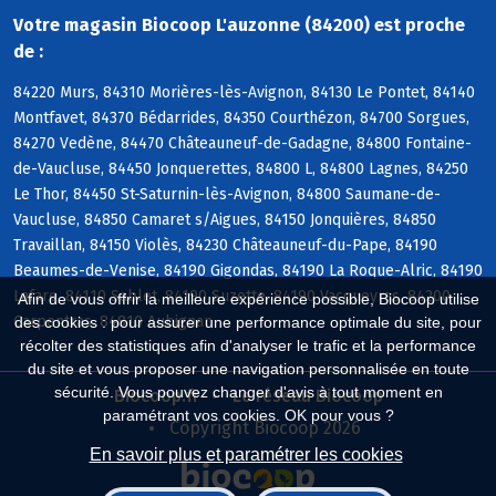
Votre magasin Biocoop L'auzonne (84200) est proche
de :
84220 Murs, 84310 Morières-lès-Avignon, 84130 Le Pontet, 84140
Montfavet, 84370 Bédarrides, 84350 Courthézon, 84700 Sorgues,
84270 Vedène, 84470 Châteauneuf-de-Gadagne, 84800 Fontaine-
de-Vaucluse, 84450 Jonquerettes, 84800 L, 84800 Lagnes, 84250
Le Thor, 84450 St-Saturnin-lès-Avignon, 84800 Saumane-de-
Vaucluse, 84850 Camaret s/Aigues, 84150 Jonquières, 84850
Travaillan, 84150 Violès, 84230 Châteauneuf-du-Pape, 84190
Beaumes-de-Venise, 84190 Gigondas, 84190 La Roque-Alric, 84190
Lafare, 84110 Sablet, 84190 Suzette, 84190 Vacqueyras, 84200
Afin de vous offrir la meilleure expérience possible, Biocoop utilise
Carpentras, 84810 Aubignan
des cookies : pour assurer une performance optimale du site, pour
récolter des statistiques afin d'analyser le trafic et la performance
du site et vous proposer une navigation personnalisée en toute
sécurité. Vous pouvez changer d'avis à tout moment en
Biocoop.fr
Le réseau Biocoop
paramétrant vos cookies. OK pour vous ?
Copyright Biocoop 2026
En savoir plus et paramétrer les cookies