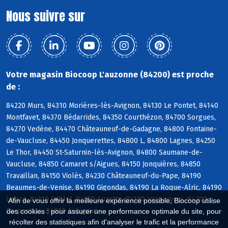
Nous suivre sur
Votre magasin Biocoop L'auzonne (84200) est proche
de :
84220 Murs, 84310 Morières-lès-Avignon, 84130 Le Pontet, 84140
Montfavet, 84370 Bédarrides, 84350 Courthézon, 84700 Sorgues,
84270 Vedène, 84470 Châteauneuf-de-Gadagne, 84800 Fontaine-
de-Vaucluse, 84450 Jonquerettes, 84800 L, 84800 Lagnes, 84250
Le Thor, 84450 St-Saturnin-lès-Avignon, 84800 Saumane-de-
Vaucluse, 84850 Camaret s/Aigues, 84150 Jonquières, 84850
Travaillan, 84150 Violès, 84230 Châteauneuf-du-Pape, 84190
Beaumes-de-Venise, 84190 Gigondas, 84190 La Roque-Alric, 84190
Lafare, 84110 Sablet, 84190 Suzette, 84190 Vacqueyras, 84200
Afin de vous offrir la meilleure expérience possible, Biocoop utilise
Carpentras, 84810 Aubignan
des cookies : pour assurer une performance optimale du site, pour
récolter des statistiques afin d'analyser le trafic et la performance