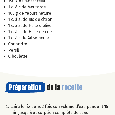
150 g de Mozzarella
1 c. à c de Moutarde
100 g de Yaourt nature
1 c. à s. de Jus de citron
1 c. à s. de Huile d'olive
1 c. à s. de Huile de colza
1 c. à c de Ail semoule
Coriandre
Persil
Ciboulette
Préparation
de la
recette
Cuire le riz dans 2 fois son volume d’eau pendant 15
min jusqu’à absorption complète de l’eau.