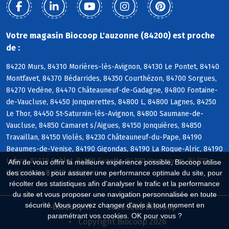
Votre magasin Biocoop L'auzonne (84200) est proche
de :
84220 Murs, 84310 Morières-lès-Avignon, 84130 Le Pontet, 84140
Montfavet, 84370 Bédarrides, 84350 Courthézon, 84700 Sorgues,
84270 Vedène, 84470 Châteauneuf-de-Gadagne, 84800 Fontaine-
de-Vaucluse, 84450 Jonquerettes, 84800 L, 84800 Lagnes, 84250
Le Thor, 84450 St-Saturnin-lès-Avignon, 84800 Saumane-de-
Vaucluse, 84850 Camaret s/Aigues, 84150 Jonquières, 84850
Travaillan, 84150 Violès, 84230 Châteauneuf-du-Pape, 84190
Beaumes-de-Venise, 84190 Gigondas, 84190 La Roque-Alric, 84190
Lafare, 84110 Sablet, 84190 Suzette, 84190 Vacqueyras, 84200
Afin de vous offrir la meilleure expérience possible, Biocoop utilise
Carpentras, 84810 Aubignan
des cookies : pour assurer une performance optimale du site, pour
récolter des statistiques afin d'analyser le trafic et la performance
du site et vous proposer une navigation personnalisée en toute
sécurité. Vous pouvez changer d'avis à tout moment en
Biocoop.fr
Le réseau Biocoop
paramétrant vos cookies. OK pour vous ?
Copyright Biocoop 2026