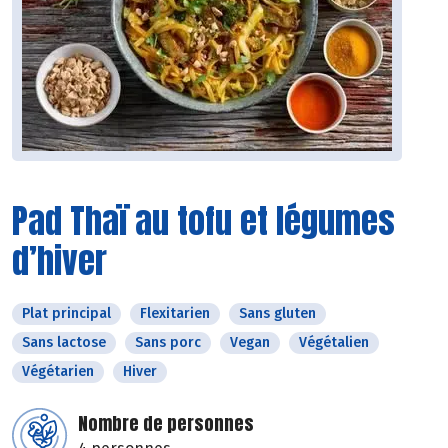
Pad Thaï au tofu et légumes
d’hiver
Plat principal
Flexitarien
Sans gluten
Sans lactose
Sans porc
Vegan
Végétalien
Végétarien
Hiver
Nombre de personnes