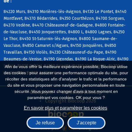
de :
84220 Murs, 84310 Morières-lès-Avignon, 84130 Le Pontet, 84140
Montfavet, 84370 Bédarrides, 84350 Courthézon, 84700 Sorgues,
84270 Vedène, 84470 Châteauneuf-de-Gadagne, 84800 Fontaine-
de-Vaucluse, 84450 Jonquerettes, 84800 L, 84800 Lagnes, 84250
Le Thor, 84450 St-Saturnin-lès-Avignon, 84800 Saumane-de-
Vaucluse, 84850 Camaret s/Aigues, 84150 Jonquières, 84850
Travaillan, 84150 Violès, 84230 Châteauneuf-du-Pape, 84190
Beaumes-de-Venise, 84190 Gigondas, 84190 La Roque-Alric, 84190
Lafare, 84110 Sablet, 84190 Suzette, 84190 Vacqueyras, 84200
Afin de vous offrir la meilleure expérience possible, Biocoop utilise
Carpentras, 84810 Aubignan
des cookies : pour assurer une performance optimale du site, pour
récolter des statistiques afin d'analyser le trafic et la performance
du site et vous proposer une navigation personnalisée en toute
sécurité. Vous pouvez changer d'avis à tout moment en
Biocoop.fr
Le réseau Biocoop
paramétrant vos cookies. OK pour vous ?
Copyright Biocoop 2026
En savoir plus et paramétrer les cookies
Je refuse
J'accepte
Réalisé par