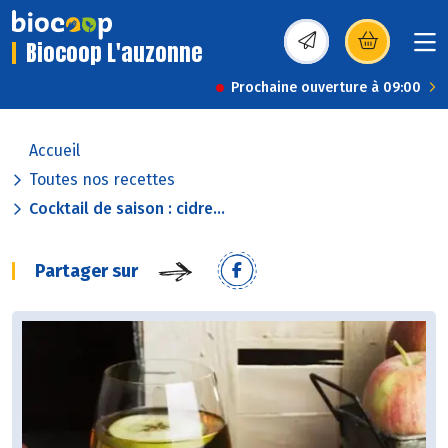
Biocoop L'auzonne
(s’ouvre dans une nou
Prochaine ouverture à 09:00
Accueil
Toutes nos recettes
Cocktail de saison : cidre...
Partager sur