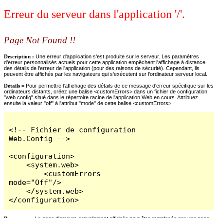
Erreur du serveur dans l'application '/'.
Page Not Found !!
Description :
Une erreur d'application s'est produite sur le serveur. Les paramètres
d'erreur personnalisés actuels pour cette application empêchent l'affichage à distance
des détails de l'erreur de l'application (pour des raisons de sécurité). Cependant, ils
peuvent être affichés par les navigateurs qui s'exécutent sur l'ordinateur serveur local.
Détails =
Pour permettre l'affichage des détails de ce message d'erreur spécifique sur les
ordinateurs distants, créez une balise <customErrors> dans un fichier de configuration
"web.config" situé dans le répertoire racine de l'application Web en cours. Attribuez
ensuite la valeur "off" à l'attribut "mode" de cette balise <customErrors>.
<!-- Fichier de configuration 
Web.Config -->

<configuration>

    <system.web>

        <customErrors 
mode="Off"/>

    </system.web>

</configuration>