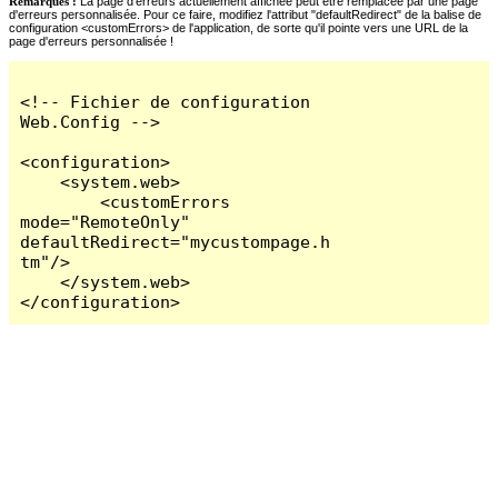
Remarques :
La page d'erreurs actuellement affichée peut être remplacée par une page
d'erreurs personnalisée. Pour ce faire, modifiez l'attribut "defaultRedirect" de la balise de
configuration <customErrors> de l'application, de sorte qu'il pointe vers une URL de la
page d'erreurs personnalisée !
<!-- Fichier de configuration 
Web.Config -->

<configuration>

    <system.web>

        <customErrors 
mode="RemoteOnly" 
defaultRedirect="mycustompage.h
tm"/>

    </system.web>

</configuration>