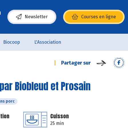
Newsletter
Courses en ligne
(s’ouvre dans une nouvelle fenêtre)
Biocoop
L'Association
Partager sur
par Biobleud et Prosain
ns porc
tion
Cuisson
25 min