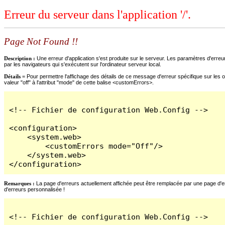
Erreur du serveur dans l'application '/'.
Page Not Found !!
Description :
Une erreur d'application s'est produite sur le serveur. Les paramètres d'erreur
par les navigateurs qui s'exécutent sur l'ordinateur serveur local.
Détails =
Pour permettre l'affichage des détails de ce message d'erreur spécifique sur les o
valeur "off" à l'attribut "mode" de cette balise <customErrors>.
<!-- Fichier de configuration Web.Config -->

<configuration>

    <system.web>

        <customErrors mode="Off"/>

    </system.web>

</configuration>
Remarques :
La page d'erreurs actuellement affichée peut être remplacée par une page d'erre
d'erreurs personnalisée !
<!-- Fichier de configuration Web.Config -->
