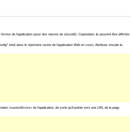
l'erreur de l'application (pour des raisons de sécurité). Cependant, ils peuvent être affichés
fig" situé dans le répertoire racine de l'application Web en cours. Attribuez ensuite la
uration <customErrors> de l'application, de sorte qu'il pointe vers une URL de la page