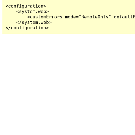
<configuration>

    <system.web>

        <customErrors mode="RemoteOnly" defaultR
    </system.web>

</configuration>