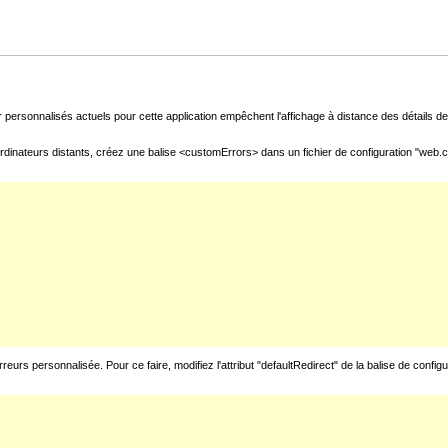
 personnalisés actuels pour cette application empêchent l'affichage à distance des détails de 
rdinateurs distants, créez une balise <customErrors> dans un fichier de configuration "web.con
urs personnalisée. Pour ce faire, modifiez l'attribut "defaultRedirect" de la balise de config