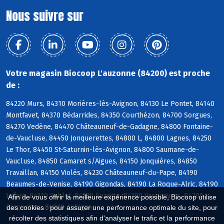
Nous suivre sur
Votre magasin Biocoop L'auzonne (84200) est proche
de :
84220 Murs, 84310 Morières-lès-Avignon, 84130 Le Pontet, 84140
Montfavet, 84370 Bédarrides, 84350 Courthézon, 84700 Sorgues,
84270 Vedène, 84470 Châteauneuf-de-Gadagne, 84800 Fontaine-
de-Vaucluse, 84450 Jonquerettes, 84800 L, 84800 Lagnes, 84250
Le Thor, 84450 St-Saturnin-lès-Avignon, 84800 Saumane-de-
Vaucluse, 84850 Camaret s/Aigues, 84150 Jonquières, 84850
Travaillan, 84150 Violès, 84230 Châteauneuf-du-Pape, 84190
Beaumes-de-Venise, 84190 Gigondas, 84190 La Roque-Alric, 84190
Lafare, 84110 Sablet, 84190 Suzette, 84190 Vacqueyras, 84200
Afin de vous offrir la meilleure expérience possible, Biocoop utilise
Carpentras, 84810 Aubignan
des cookies : pour assurer une performance optimale du site, pour
récolter des statistiques afin d'analyser le trafic et la performance