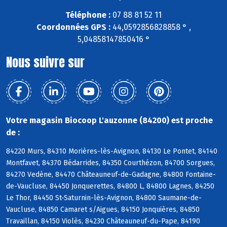
Téléphone :
07 88 81 52 11
Coordonnées GPS :
44,0592856828858 ° ,
5,04858147850416 °
Nous suivre sur
Votre magasin Biocoop L'auzonne (84200) est proche
de :
84220 Murs, 84310 Morières-lès-Avignon, 84130 Le Pontet, 84140
Montfavet, 84370 Bédarrides, 84350 Courthézon, 84700 Sorgues,
84270 Vedène, 84470 Châteauneuf-de-Gadagne, 84800 Fontaine-
de-Vaucluse, 84450 Jonquerettes, 84800 L, 84800 Lagnes, 84250
Le Thor, 84450 St-Saturnin-lès-Avignon, 84800 Saumane-de-
Vaucluse, 84850 Camaret s/Aigues, 84150 Jonquières, 84850
Travaillan, 84150 Violès, 84230 Châteauneuf-du-Pape, 84190