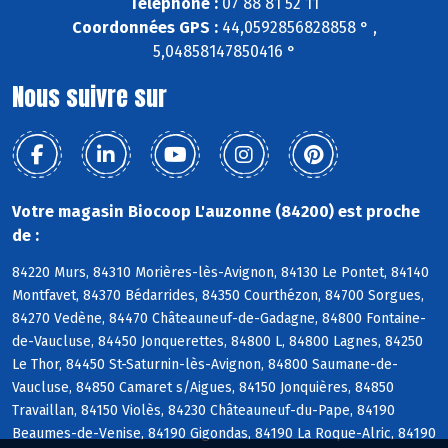
Téléphone :
07 88 81 52 11
Coordonnées GPS :
44,0592856828858 ° ,
5,04858147850416 °
Nous suivre sur
Votre magasin Biocoop L'auzonne (84200) est proche
de :
84220 Murs, 84310 Morières-lès-Avignon, 84130 Le Pontet, 84140
Montfavet, 84370 Bédarrides, 84350 Courthézon, 84700 Sorgues,
84270 Vedène, 84470 Châteauneuf-de-Gadagne, 84800 Fontaine-
de-Vaucluse, 84450 Jonquerettes, 84800 L, 84800 Lagnes, 84250
Le Thor, 84450 St-Saturnin-lès-Avignon, 84800 Saumane-de-
Vaucluse, 84850 Camaret s/Aigues, 84150 Jonquières, 84850
Travaillan, 84150 Violès, 84230 Châteauneuf-du-Pape, 84190
Beaumes-de-Venise, 84190 Gigondas, 84190 La Roque-Alric, 84190