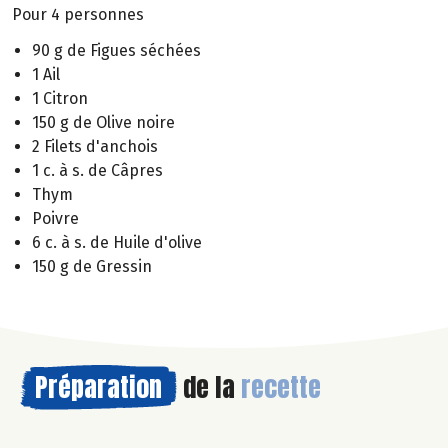
Pour 4 personnes
90 g de Figues séchées
1 Ail
1 Citron
150 g de Olive noire
2 Filets d'anchois
1 c. à s. de Câpres
Thym
Poivre
6 c. à s. de Huile d'olive
150 g de Gressin
Préparation
de la
recette