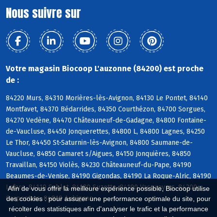
Nous suivre sur
Votre magasin Biocoop L'auzonne (84200) est proche
de :
84220 Murs, 84310 Morières-lès-Avignon, 84130 Le Pontet, 84140
Montfavet, 84370 Bédarrides, 84350 Courthézon, 84700 Sorgues,
84270 Vedène, 84470 Châteauneuf-de-Gadagne, 84800 Fontaine-
de-Vaucluse, 84450 Jonquerettes, 84800 L, 84800 Lagnes, 84250
Le Thor, 84450 St-Saturnin-lès-Avignon, 84800 Saumane-de-
Vaucluse, 84850 Camaret s/Aigues, 84150 Jonquières, 84850
Travaillan, 84150 Violès, 84230 Châteauneuf-du-Pape, 84190
Beaumes-de-Venise, 84190 Gigondas, 84190 La Roque-Alric, 84190
Lafare, 84110 Sablet, 84190 Suzette, 84190 Vacqueyras, 84200
Afin de vous offrir la meilleure expérience possible, Biocoop utilise
Carpentras, 84810 Aubignan
des cookies : pour assurer une performance optimale du site, pour
récolter des statistiques afin d'analyser le trafic et la performance