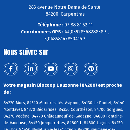
283 avenue Notre Dame de Santé
84200 Carpentras
Téléphone :
07 88 81 52 11
Coordonnées GPS :
44,0592856828858 ° ,
5,04858147850416 °
Nous suivre sur
Votre magasin Biocoop L'auzonne (84200) est proche
de :
84220 Murs, 84310 Morières-lès-Avignon, 84130 Le Pontet, 84140
Montfavet, 84370 Bédarrides, 84350 Courthézon, 84700 Sorgues,
84270 Vedène, 84470 Châteauneuf-de-Gadagne, 84800 Fontaine-
de-Vaucluse, 84450 Jonquerettes, 84800 L, 84800 Lagnes, 84250
Le Thor, 84450 St-Saturnin-lès-Avignon, 84800 Saumane-de-