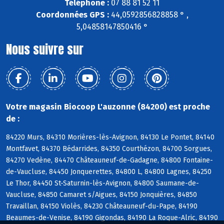
Téléphone :
07 88 81 52 11
Coordonnées GPS :
44,0592856828858 ° ,
5,04858147850416 °
Nous suivre sur
Votre magasin Biocoop L'auzonne (84200) est proche
de :
84220 Murs, 84310 Morières-lès-Avignon, 84130 Le Pontet, 84140
Montfavet, 84370 Bédarrides, 84350 Courthézon, 84700 Sorgues,
84270 Vedène, 84470 Châteauneuf-de-Gadagne, 84800 Fontaine-
de-Vaucluse, 84450 Jonquerettes, 84800 L, 84800 Lagnes, 84250
Le Thor, 84450 St-Saturnin-lès-Avignon, 84800 Saumane-de-
Vaucluse, 84850 Camaret s/Aigues, 84150 Jonquières, 84850
Travaillan, 84150 Violès, 84230 Châteauneuf-du-Pape, 84190
Beaumes-de-Venise, 84190 Gigondas, 84190 La Roque-Alric, 84190